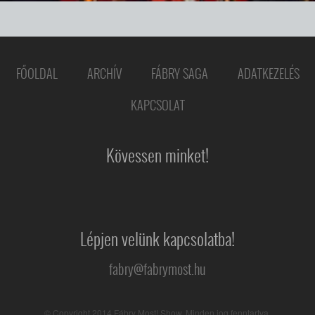
FŐOLDAL
ARCHÍV
FÁBRY SAGA
ADATKEZELÉS
KAPCSOLAT
Kövessen minket!
Lépjen velünk kapcsolatba!
fabry@fabrymost.hu
© Copyright 2014 Fábry Most! Show. Minden jog fenntartva.