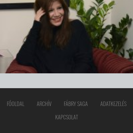
FŐOLDAL
ARCHÍV
FÁBRY SAGA
ADATKEZELÉS
KAPCSOLAT