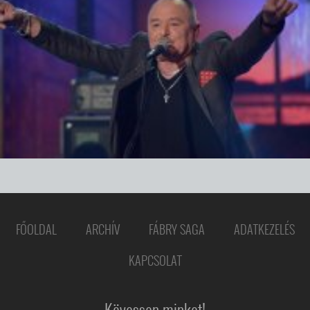
FŐOLDAL
ARCHÍV
FÁBRY SAGA
ADATKEZELÉS
KAPCSOLAT