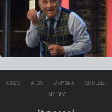
FŐOLDAL
ARCHÍV
FÁBRY SAGA
ADATKEZELÉS
KAPCSOLAT