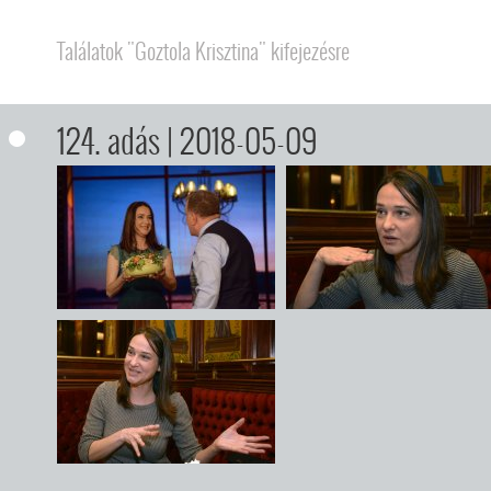
Találatok "Goztola Krisztina" kifejezésre
124. adás
| 2018-05-09