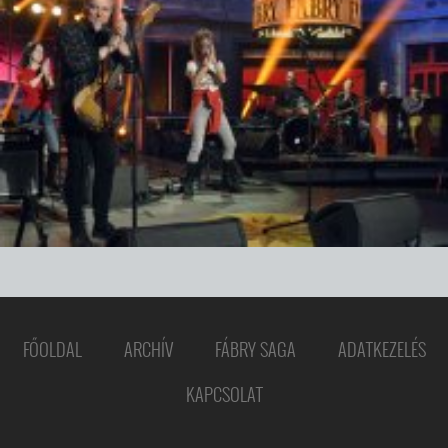
FŐOLDAL
ARCHÍV
FÁBRY SAGA
ADATKEZELÉS
KAPCSOLAT