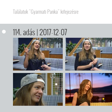
Találatok "Gyarmati Panka" kifejezésre
114. adás
| 2017-12-07