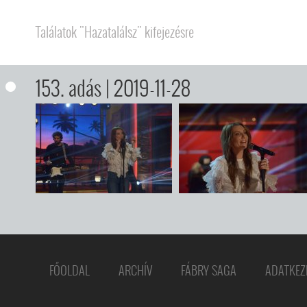
Találatok "Hazatalálsz" kifejezésre
153. adás
| 2019-11-28
FŐOLDAL
ARCHÍV
FÁBRY SAGA
ADATKEZ