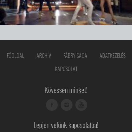
FŐOLDAL
ARCHÍV
FÁBRY SAGA
ADATKEZELÉS
KAPCSOLAT
Kövessen minket!
Lépjen velünk kapcsolatba!