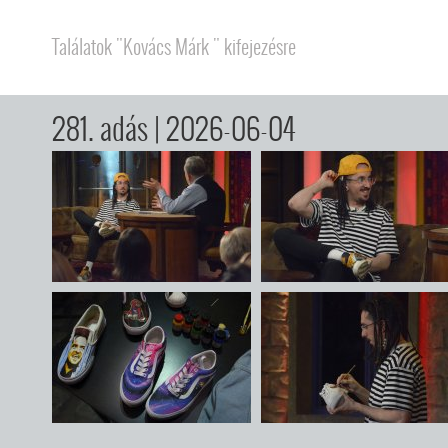
Találatok "Kovács Márk " kifejezésre
281. adás
| 2026-06-04