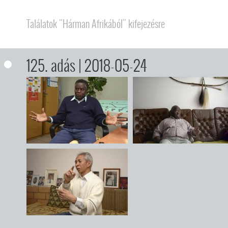
Találatok "Hárman Afrikából" kifejezésre
125. adás
| 2018-05-24