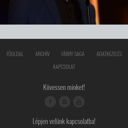
FŐOLDAL
ARCHÍV
FÁBRY SAGA
ADATKEZELÉS
KAPCSOLAT
Kövessen minket!
Lépjen velünk kapcsolatba!