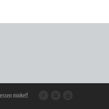
essen minket!