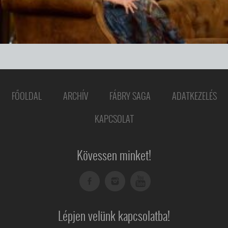
FŐOLDAL
ARCHÍV
FÁBRY SAGA
ADATKEZELÉS
KAPCSOLAT
Kövessen minket!
Lépjen velünk kapcsolatba!