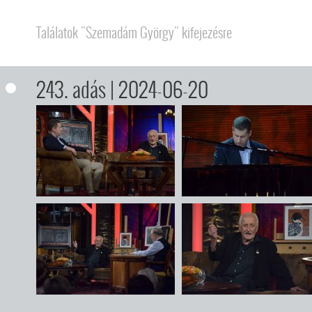
Találatok "Szemadám György" kifejezésre
243. adás
| 2024-06-20