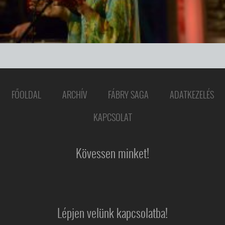
FŐOLDAL
ARCHÍV
FÁBRY SAGA
ADATKEZELÉS
KAPCSOLAT
Kövessen minket!
Lépjen velünk kapcsolatba!