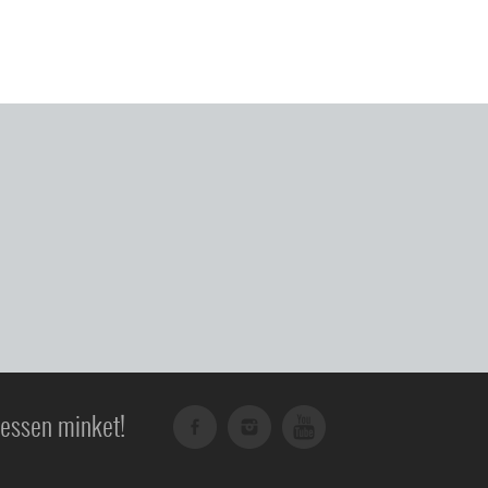
essen minket!