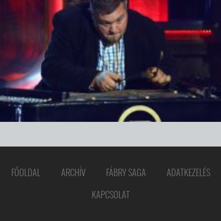
FŐOLDAL
ARCHÍV
FÁBRY SAGA
ADATKEZELÉS
KAPCSOLAT