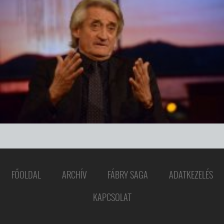
FŐOLDAL
ARCHÍV
FÁBRY SAGA
ADATKEZELÉS
KAPCSOLAT