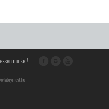
essen minket!
y@fabrymost.hu