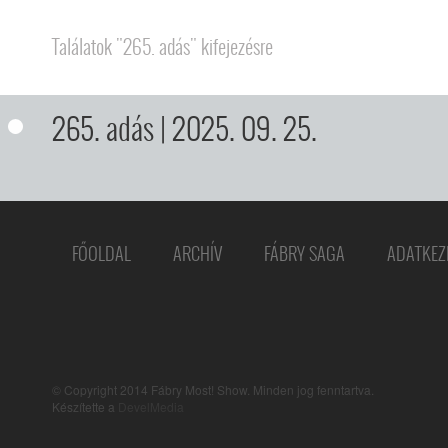
Találatok "265. adás" kifejezésre
265. adás
| 2025. 09. 25.
FŐOLDAL
ARCHÍV
FÁBRY SAGA
ADATKEZ
© Copyright 2014 Fábry Most! Show. Minden jog fenntartva.
Készítette a
DevelMedia