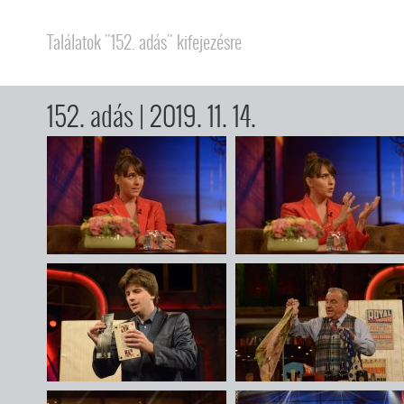
Találatok "152. adás" kifejezésre
152. adás
| 2019. 11. 14.