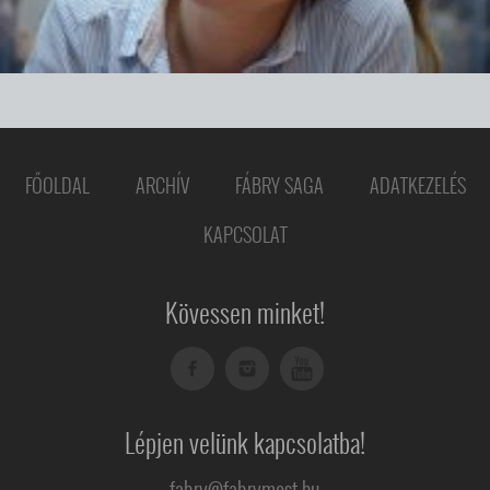
FŐOLDAL
ARCHÍV
FÁBRY SAGA
ADATKEZELÉS
KAPCSOLAT
Kövessen minket!
Lépjen velünk kapcsolatba!
fabry@fabrymost.hu