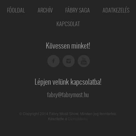
FŐOLDAL
ARCHÍV
FÁBRY SAGA
ADATKEZELÉS
KAPCSOLAT
Kövessen minket!
Lépjen velünk kapcsolatba!
fabry@fabrymost.hu
© Copyright 2014 Fábry Most! Show. Minden jog fenntartva.
Készítette a
DevelMedia