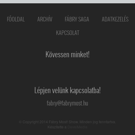
FŐOLDAL
ARCHÍV
FÁBRY SAGA
ADATKEZELÉS
KAPCSOLAT
Kövessen minket!
Lépjen velünk kapcsolatba!
fabry@fabrymost.hu
© Copyright 2014 Fábry Most! Show. Minden jog fenntartva.
Készítette a
DevelMedia