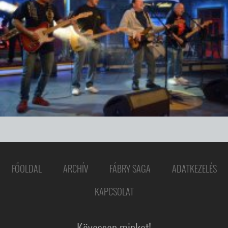
FŐOLDAL
ARCHÍV
FÁBRY SAGA
ADATKEZELÉS
KAPCSOLAT