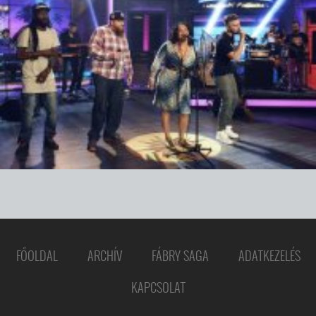
FŐOLDAL
ARCHÍV
FÁBRY SAGA
ADATKEZELÉS
KAPCSOLAT