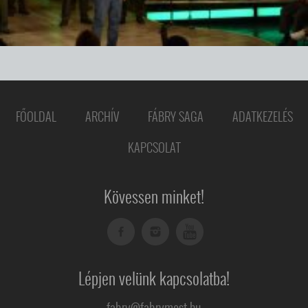
FŐOLDAL
ARCHÍV
FÁBRY SAGA
ADATKEZELÉS
KAPCSOLAT
Kövessen minket!
Lépjen velünk kapcsolatba!
fabry@fabrymost.hu