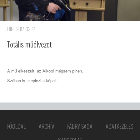
HÍR
| 2017. 02. 14.
Totális műélvezet
A mű elkészült, az Alkotó mégsem pihen.
Szóban is leleplezi a képet.
FŐOLDAL
ARCHÍV
FÁBRY SAGA
ADATKEZELÉS