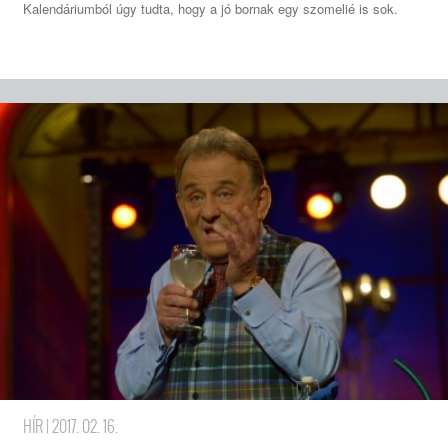
Kalendáriumból úgy tudta, hogy a jó bornak egy szomelié is sok.
HÍR
| 2017. 02. 16.