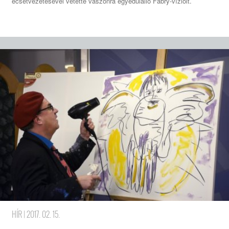
ecsetvezetésével vetette vászonra egyedülálló Fábry-vízióit.
HÍR
| 2017. 02. 15.