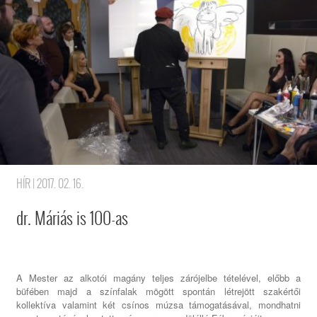
HÍR
| 2017. 02. 16.
dr. Máriás is 100-as
A Mester az alkotói magány teljes zárójelbe tételével, előbb a
büfében majd a színfalak mögött spontán létrejött szakértői
kollektíva valamint két csínos múzsa támogatásával, mondhatni