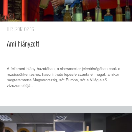
HÍR
| 2017. 02. 16.
Ami hiányzott
A felismert hiány huzatában, a showmester jelentőségében csak a
rezsicsökkentéshez hasonlítható lépésre szánta el magát, amikor
megteremtette Magyarország, sőt Európa, sőt a Világ első
vízszomeliéját.