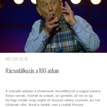
HÍR
| 2017. 02. 16.
Rácsodálkozás a 100-asban
A századik adásban a showmester rácsodálkozott a magyar borokra.
Sokan vannak, finomak és szépek, azt gondolta, jól van ez így.
De hogy minden üveg mögött ott duruzsol néhány szomelié, azt már
túlzásnak vélte. Annál is inkább, mert a családi Kincses