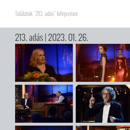
Találatok "213. adás" kifejezésre
213. adás
| 2023. 01. 26.