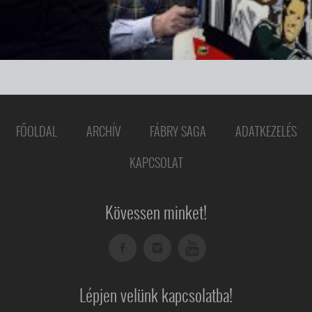
FŐOLDAL
ARCHÍV
FÁBRY SAGA
ADATKEZELÉS
KAPCSOLAT
Kövessen minket!
Lépjen velünk kapcsolatba!