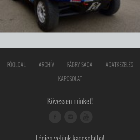
FŐOLDAL
ARCHÍV
FÁBRY SAGA
ADATKEZELÉS
KAPCSOLAT
Kövessen minket!
Lépjen velünk kapcsolatba!