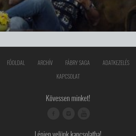
FŐOLDAL
ARCHÍV
FÁBRY SAGA
ADATKEZELÉS
KAPCSOLAT
Kövessen minket!
Lépjen velünk kapcsolatba!