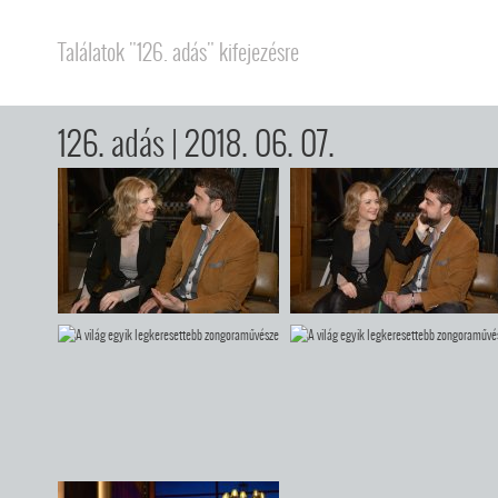
Találatok "126. adás" kifejezésre
126. adás
| 2018. 06. 07.