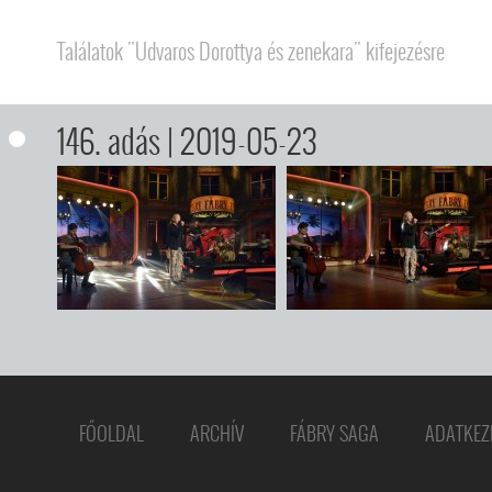
Találatok "Udvaros Dorottya és zenekara" kifejezésre
146. adás
| 2019-05-23
FŐOLDAL
ARCHÍV
FÁBRY SAGA
ADATKEZ