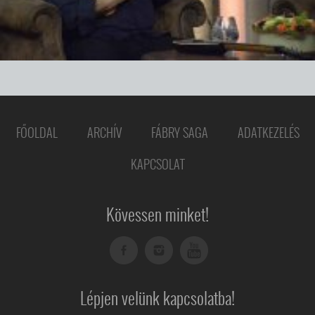
FŐOLDAL
ARCHÍV
FÁBRY SAGA
ADATKEZELÉS
KAPCSOLAT
Kövessen minket!
Lépjen velünk kapcsolatba!