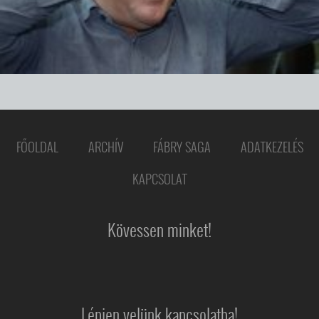
FŐOLDAL
ARCHÍV
FÁBRY SAGA
ADATKEZELÉS
KAPCSOLAT
Kövessen minket!
Lépjen velünk kapcsolatba!