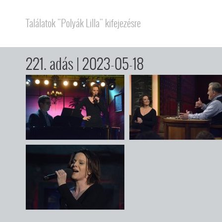
Találatok "Polyák Lilla" kifejezésre
221. adás
| 2023-05-18