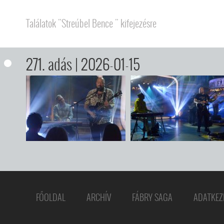
Találatok "Streúbel Bence " kifejezésre
271. adás
| 2026-01-15
FŐOLDAL
ARCHÍV
FÁBRY SAGA
ADATKEZ