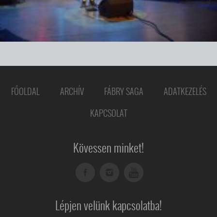
FŐOLDAL
ARCHÍV
FÁBRY SAGA
ADATKEZELÉS
KAPCSOLAT
Kövessen minket!
Lépjen velünk kapcsolatba!