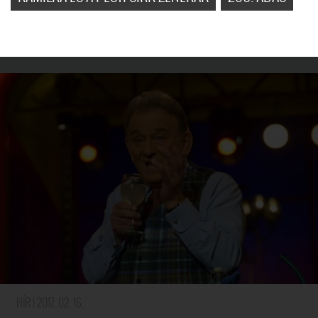
Kalendáriumból úgy tudta, hogy a jó bornak egy szomelié is sok.
HÍR
| 2017. 02. 16.