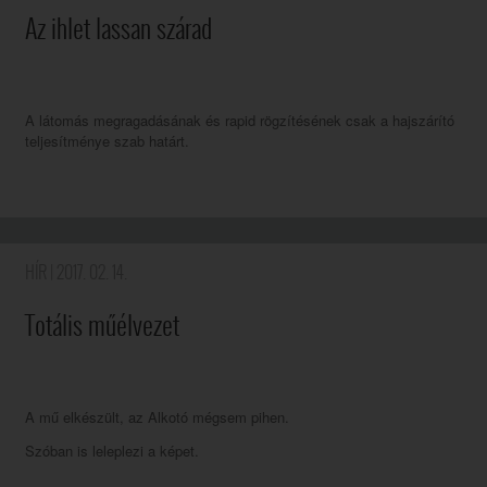
Az ihlet lassan szárad
A látomás megragadásának és rapid rögzítésének csak a hajszárító
teljesítménye szab határt.
HÍR
| 2017. 02. 14.
Totális műélvezet
A mű elkészült, az Alkotó mégsem pihen.
Szóban is leleplezi a képet.