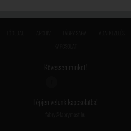
FŐOLDAL
ARCHÍV
FÁBRY SAGA
ADATKEZELÉS
KAPCSOLAT
Kövessen minket!
Lépjen velünk kapcsolatba!
fabry@fabrymost.hu