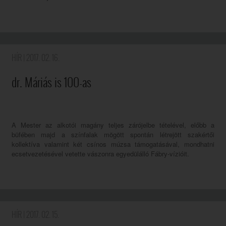
HÍR
| 2017. 02. 16.
dr. Máriás is 100-as
A Mester az alkotói magány teljes zárójelbe tételével, előbb a
büfében majd a színfalak mögött spontán létrejött szakértői
kollektíva valamint két csínos múzsa támogatásával, mondhatni
ecsetvezetésével vetette vászonra egyedülálló Fábry-vízióit.
HÍR
| 2017. 02. 15.