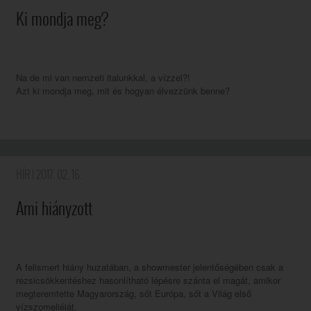
Ki mondja meg?
Na de mi van nemzeti italunkkal, a vízzel?!
Azt ki mondja meg, mit és hogyan élvezzünk benne?
HÍR
| 2017. 02. 16.
Ami hiányzott
A felismert hiány huzatában, a showmester jelentőségében csak a
rezsicsökkentéshez hasonlítható lépésre szánta el magát, amikor
megteremtette Magyarország, sőt Európa, sőt a Világ első
vízszomeliéját.