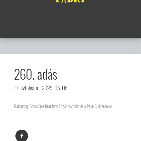
260. adás
13. évfolyam
| 2025. 05. 08.
Rakonczay Gábor One Beat Both Zoltán Kamilka és a Pesti Sikk zenekar