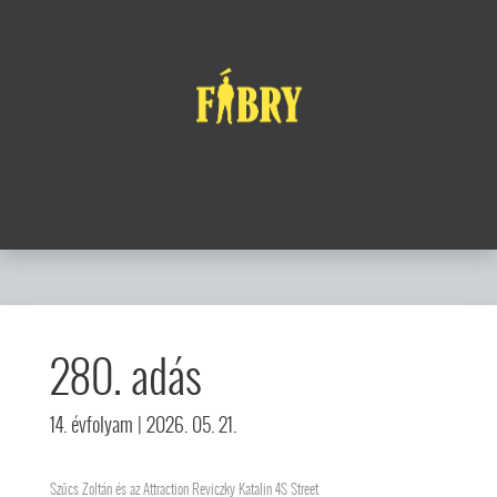
280. adás
14. évfolyam
| 2026. 05. 21.
Szűcs Zoltán és az Attraction Reviczky Katalin 4S Street