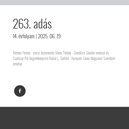
263. adás
14. évfolyam
| 2025. 06. 19.
Remes Ferenc - pécsi órásmester Vörös Térkép - Gerebics Sándor rendező és
Szalóczy Pál forgatókönyvíró Kádár L. Gellért - Hunyadi János Magyarul Szeretjük
zenekar