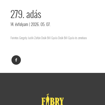
279. adás
14. évfolyam
| 2026. 05. 07.
Forintos Gergely Judik Zoltán Deák Bill Gyula Deák Bill Gyula és zenekara