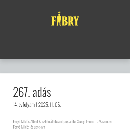
267. adás
14. évfolyam
| 2025. 11. 06.
Fenyő Miklós Albert Krisztián állatcsont-preparátor Szőnyi Ferenc - a Vasember
Fenyő Miklós és zenekara