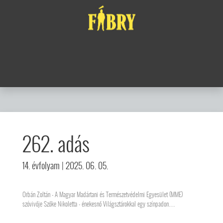
262. adás
14. évfolyam
| 2025. 06. 05.
Orbán Zoltán - A Magyar Madártani és Természetvédelmi Egyesület (MME)
szóvivője Szőke Nikoletta - énekesnő Világsztárokkal egy színpadon…