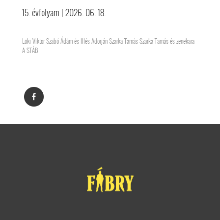
15. évfolyam
| 2026. 06. 18.
Löki Viktor Szabó Ádám és Illés Adorján Szarka Tamás Szarka Tamás és zenekara
A STÁB