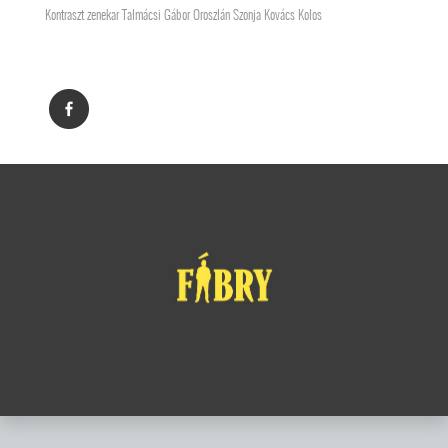
Kontraszt zenekar Talmácsi Gábor Oroszlán Szonja Kovács Kolos