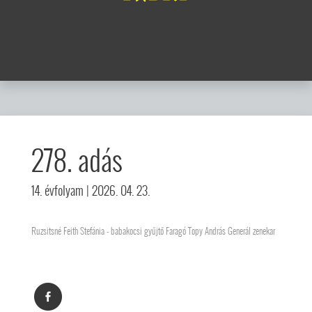
278. adás
14. évfolyam
| 2026. 04. 23.
Ruzsitsné Feith Stefánia - babakocsi gyűjtő Faragó Topy András Generál zenekar