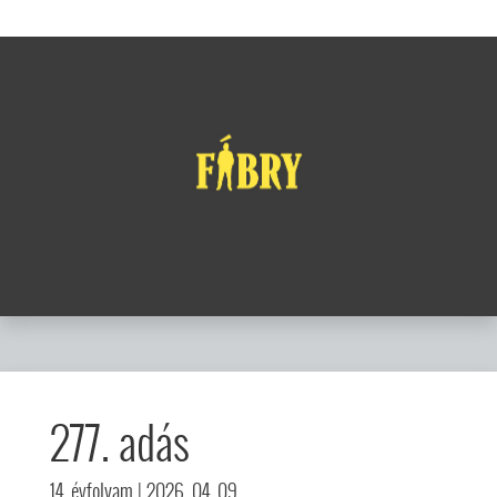
277. adás
14. évfolyam
| 2026. 04. 09.