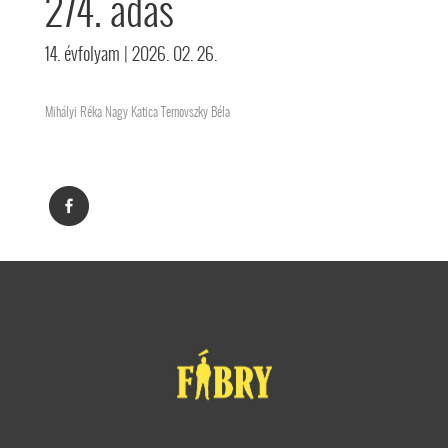
274. adás
14. évfolyam
| 2026. 02. 26.
Mihályi Réka Nagy Katica Ternovszky Béla