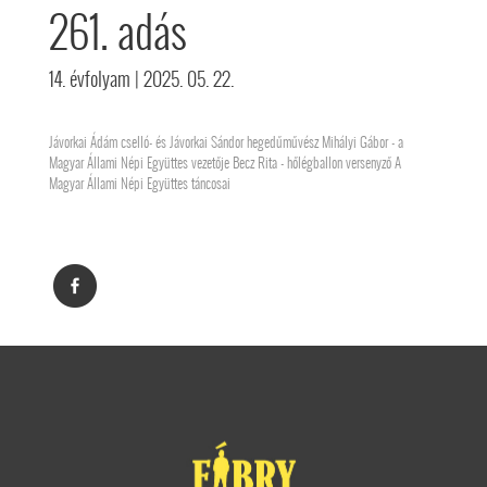
261. adás
14. évfolyam
| 2025. 05. 22.
Jávorkai Ádám cselló- és Jávorkai Sándor hegedűművész Mihályi Gábor - a
Magyar Állami Népi Együttes vezetője Becz Rita - hőlégballon versenyző A
Magyar Állami Népi Együttes táncosai