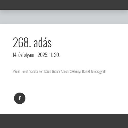
268. adás
14. évfolyam
| 2025. 11. 20.
Péceli Petőfi Sándor Férfikórus Gianni Annoni Szebényi Dániel Jó étvágyat!