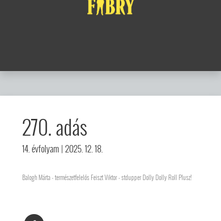
270. adás
14. évfolyam
| 2025. 12. 18.
Balogh Márta - természetfelelős Feiszt Viktor - stdupper Dolly Dolly Roll Plusz!