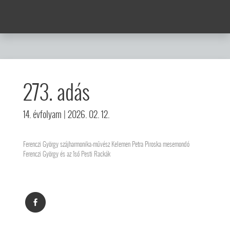
273. adás
14. évfolyam
| 2026. 02. 12.
Ferenczi György szájharmonika-művész Kelemen Petra Piroska mesemondó
Ferenczi György és az 1ső Pesti Rackák