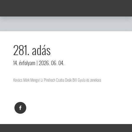
281. adás
14. évfolyam
| 2026. 06. 04.
Kovács Márk Mengyi Li Pindroch Csaba Deák Bill Gyula és zenekara