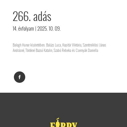
266. adás
14. évfolyam
| 2025. 10. 09.
Balogh Hunor kíséretében. Balázs Luca, Kopitár Viktória, Szentmiklósi János
Andrásné, Törökné Bazsó Katalin, Szabó Rebeka és Csernyák Daniella