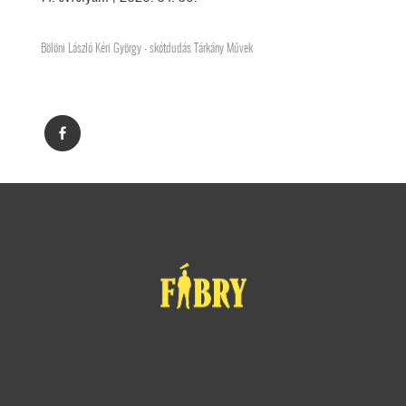
Bölöni László Kéri György - skótdudás Tárkány Művek