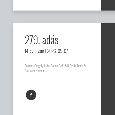
279. adás
14. évfolyam
| 2026. 05. 07.
Forintos Gergely Judik Zoltán Deák Bill Gyula Deák Bill
Gyula és zenekara