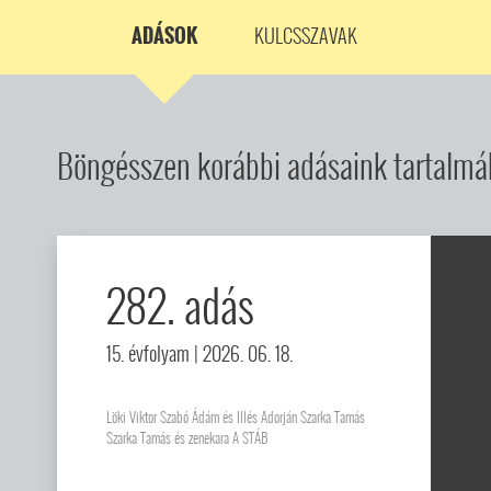
ADÁSOK
KULCSSZAVAK
Böngésszen korábbi adásaink tartalmá
282. adás
15. évfolyam
| 2026. 06. 18.
Löki Viktor Szabó Ádám és Illés Adorján Szarka Tamás
Szarka Tamás és zenekara A STÁB