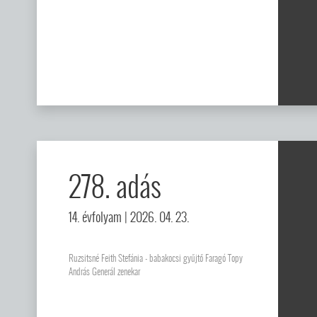
278. adás
14. évfolyam
| 2026. 04. 23.
Ruzsitsné Feith Stefánia - babakocsi gyűjtő Faragó Topy
András Generál zenekar