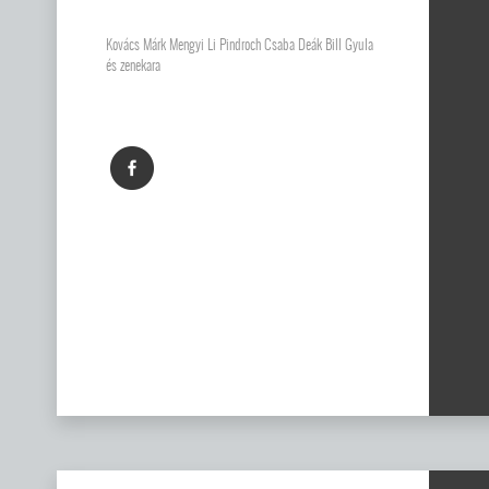
Kovács Márk Mengyi Li Pindroch Csaba Deák Bill Gyula
és zenekara