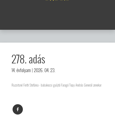
278. adás
14. évfolyam
| 2026. 04. 23.
Ruzsitsné Feith Stefánia - babakocsi gyűjtő Faragó Topy András Generál zenekar