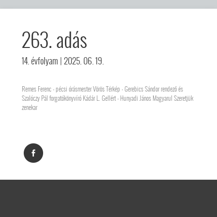
263. adás
14. évfolyam
| 2025. 06. 19.
Remes Ferenc - pécsi órásmester Vörös Térkép - Gerebics Sándor rendező és
Szalóczy Pál forgatókönyvíró Kádár L. Gellért - Hunyadi János Magyarul Szeretjük
zenekar