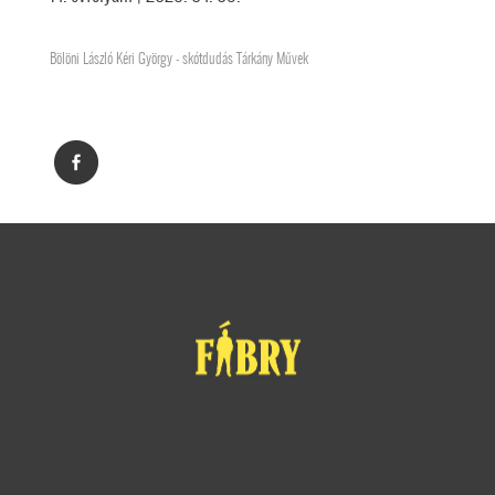
Bölöni László Kéri György - skótdudás Tárkány Művek