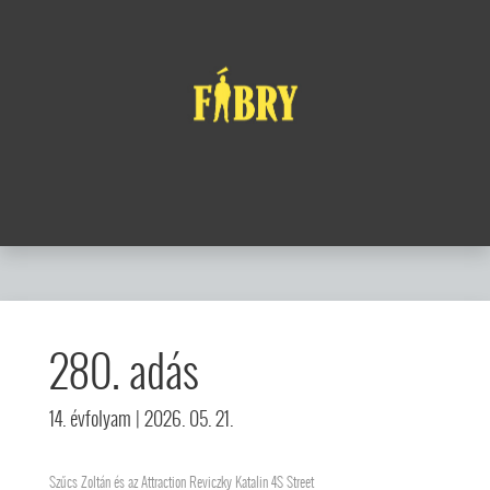
280. adás
14. évfolyam
| 2026. 05. 21.
Szűcs Zoltán és az Attraction Reviczky Katalin 4S Street