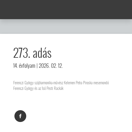
273. adás
14. évfolyam
| 2026. 02. 12.
Ferenczi György szájharmonika-művész Kelemen Petra Piroska mesemondó
Ferenczi György és az 1ső Pesti Rackák