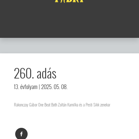
260. adás
13. évfolyam
| 2025. 05. 08.
Rakonczay Gábor One Beat Both Zoltán Kamilka és a Pesti Sikk zenekar