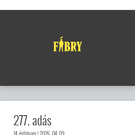
277. adás
14. évfolyam
| 2026. 04. 09.