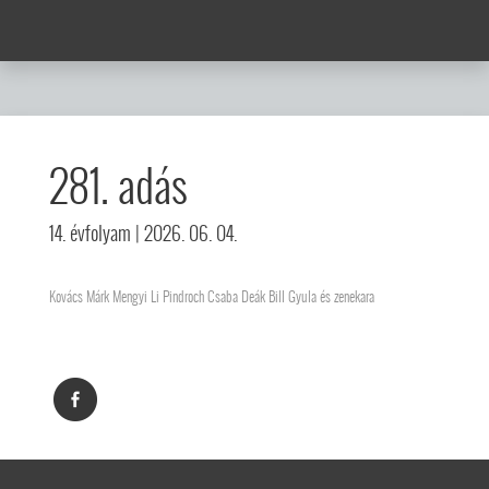
281. adás
14. évfolyam
| 2026. 06. 04.
Kovács Márk Mengyi Li Pindroch Csaba Deák Bill Gyula és zenekara