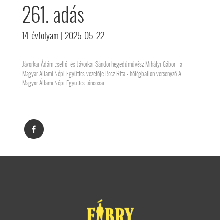
261. adás
14. évfolyam
| 2025. 05. 22.
Jávorkai Ádám cselló- és Jávorkai Sándor hegedűművész Mihályi Gábor - a
Magyar Állami Népi Együttes vezetője Becz Rita - hőlégballon versenyző A
Magyar Állami Népi Együttes táncosai