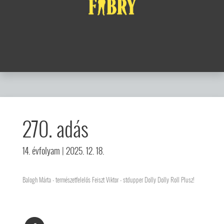
270. adás
14. évfolyam
| 2025. 12. 18.
Balogh Márta - természetfelelős Feiszt Viktor - stdupper Dolly Dolly Roll Plusz!