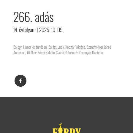
266. adás
14. évfolyam
| 2025. 10. 09.
Balogh Hunor kíséretében. Balázs Luca, Kopitár Viktória, Szentmiklósi János
Andrásné, Törökné Bazsó Katalin, Szabó Rebeka és Csernyák Daniella