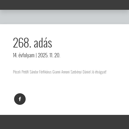
268. adás
14. évfolyam
| 2025. 11. 20.
Péceli Petőfi Sándor Férfikórus Gianni Annoni Szebényi Dániel Jó étvágyat!