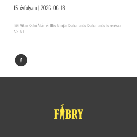
15. évfolyam
| 2026. 06. 18.
Löki Viktor Szabó Ádám és Illés Adorján Szarka Tamás Szarka Tamás és zenekara
A STÁB