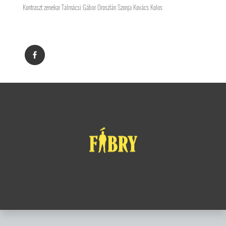
Kontraszt zenekar Talmácsi Gábor Oroszlán Szonja Kovács Kolos