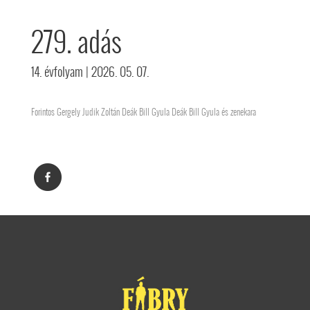
279. adás
14. évfolyam
| 2026. 05. 07.
Forintos Gergely Judik Zoltán Deák Bill Gyula Deák Bill Gyula és zenekara