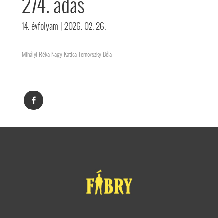
274. adás
14. évfolyam
| 2026. 02. 26.
Mihályi Réka Nagy Katica Ternovszky Béla