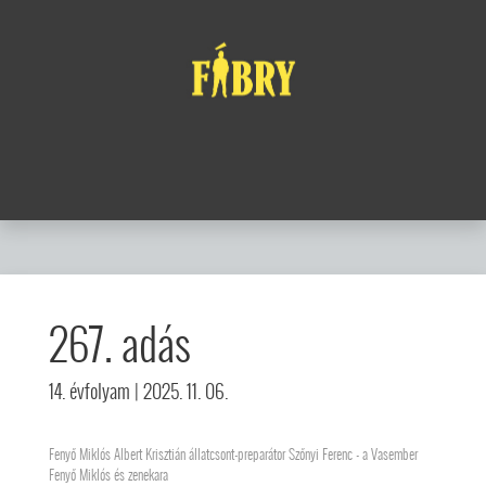
267. adás
14. évfolyam
| 2025. 11. 06.
Fenyő Miklós Albert Krisztián állatcsont-preparátor Szőnyi Ferenc - a Vasember
Fenyő Miklós és zenekara