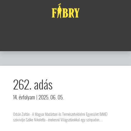
262. adás
14. évfolyam
| 2025. 06. 05.
Orbán Zoltán - A Magyar Madártani és Természetvédelmi Egyesület (MME)
szóvivője Szőke Nikoletta - énekesnő Világsztárokkal egy színpadon…